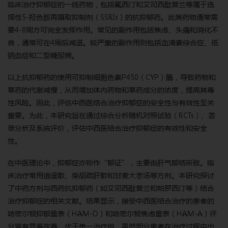
临床治疗抑郁症的一线药物，包括氟西汀和艾司西酞普兰等属于选
择性5-羟色胺再摄取抑制剂（SSRIs）的抗抑郁药。此类药物通常需
要4-8周方可完全发挥作用。常见的副作用包括焦虑、头痛和消化不
良，通常可在4周后减退。较严重的副作用则包括血清素综合症、低
钠血症和二型糖尿病。
以上抗抑郁药的使用可抑制细胞色素P450（CYP）酶，导致药物和
草药的代谢减慢，从而增加体内药物和草药成分的浓度，提高其毒
性风险。因此，评估中西医结合治疗抑郁症的安全性与有效性至关
重要。为此，本研究旨在通过综合分析随机对照试验（RCTs）、荟
萃分析及系统评价，评估中西医结合治疗抑郁症的有效性和安全
性。
在中医理论中，抑郁症亦称作“郁证”，主要由肝气郁结所致。临
床治疗常用逍遥散、柴胡疏肝散和甘麦大枣汤等方剂。本研究探讨
了中药方剂与西药抗抑郁药（如艾司西酞普兰和帕罗西汀等）结合
治疗抑郁症的相关文献。结果显示，接受中西医结合治疗的患者的
哈密尔顿抑郁量表（HAM-D）和哈密尔顿焦虑量表（HAM-A）评
分皆有显著改善，优于单一治疗组。虽然部分患者在治疗过程中出