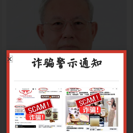
医
学
博
士
诈骗警示通知
张国强 医学博士
Superadmin-thongchai