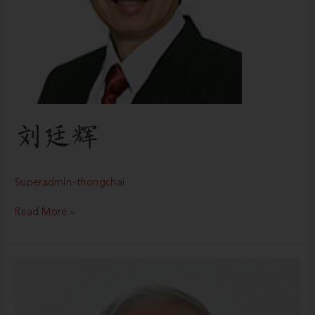
刘廷辉
Superadmin-thongchai
Read More »
张
国
强