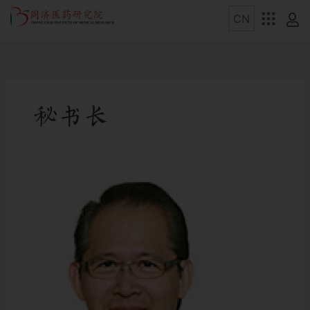
秘书长
刘
廷
辉