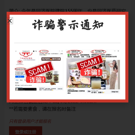
药研究
简介: 今年是同济医院建院155周年，也是同济医药研究
简介
新加
院创立20周年。为纪念这特别的一年，本院将举办新加
院
诈骗警示通知
医药
坡同济医院155周年暨同济医药研究院20周年《中医药
坡同
的中
高峰论坛》，本次论坛主题为代谢疾病及其并发症的中
高
西医诊疗。
西
加的
随着我国逐渐步入老龄化社会，代谢疾病有逐年增加的
随
高疾
趋势，也是政府非常关注的保健卫生课题之一。三高疾
趋
此次
病也容易引发心血管、肾脏、周围血管等并发症。此次
病
代谢
的论坛邀请多位著名国内外中西医专家，共同探讨代谢
的
”和
疾病的诊疗模式和新进展，充分发挥中医“治未病”和
疾
病管
“即病防变”的诊疗思维，改善代谢疾病患者的疾病管
“
控和预后。
控
网上报名截止日期：12/09/2022 9.00am
网上
**若需要素食，请在报名时备注
**
只有登录用户才能报名
登录或注册