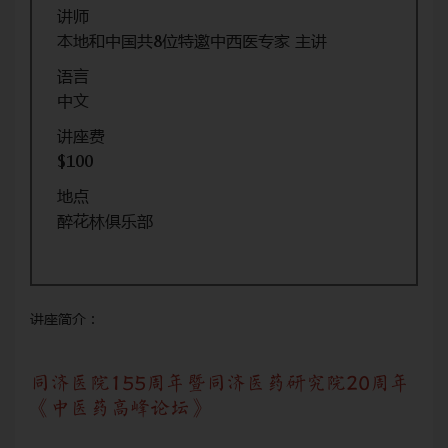
讲师
本地和中国共8位特邀中西医专家 主讲
语言
中文
讲座费
$100
地点
醉花林俱乐部
讲座简介：
周年
同济医院155周年暨同济医药研究院20周年
同
《中医药高峰论坛》
《