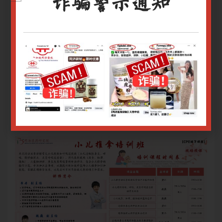
诈骗警示通知
医外
本次讲座将专注于儿童抽动症及生长发育迟缓的中医外
本
医病
治方法。我们将介绍这两种常见儿童健康问题的中医病
治
过理
因学、辨证施治原则以及有效的中医外治技巧。通过理
因
医治
论讲解和实操演示，帮助参与者深入了解并掌握中医治
论
疗这些疾病的方法。
疗
网上报名截止日期：28/06/2024 9.00am
网上
只有登录用户才能报名
登录或注册