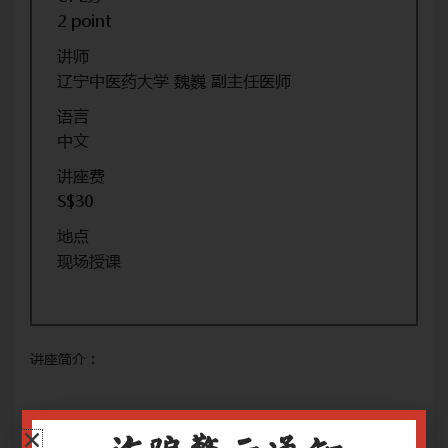
2 point
讲师
辽宁中医药大学 魏巍 副主任医师
语言
中文
讲座费
S$30
地点
现场授课
讲座简介：