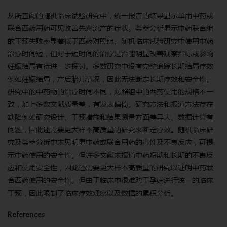
从所查阅的随机临床试验研究中，统一报告的结果显示单用中药或
联合西药用药可见改善先兆流产的症状。荟萃分析显示中药联合组
的干预失败率显着低于西药对照组。随机临床试验研究中使用中药
治疗时间短，但对于短时间的治疗是否能明显改善观察指标或影响
妊娠结局有待进一步探讨。多数研究中没有完整追踪长期结局疗效
例如妊娠结局，产后胎儿情况，因此无法断定长期疗效和安全性。
研究中的中药物的治疗时间不同，对照组中的西药使用的规格不一
致，加上多数文献质量差，有发表偏倚。研究方法和报道方法存在
缺陷例如研究设计、干预措施和结果测量方面差异大、数据计算有
问题，因此还需要更大样本高质量的研究来断定疗效。随机临床研
究及荟萃分析中未见明显中药或联合用药的毒性及不良反应，可提
示中药使用的安全性。但许多文献未报道中药短期和长期的不良反
应和使用安全性，因此还需要更大样本高质量的研究以证明中药联
合西药使用的安全性。但由于临床中很难对于孕妇进行统一的临床
干预，因此限制了临床疗效观察以及数据的累积分析。
References