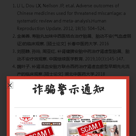
Li L, Dou LX, Neilson JP, et.al. Adverse outcomes of
Chinese medicines used for threatened miscarriage: a
systematic review and meta-analysis.Human
Reproduction Update. 2012, 18(5): 504–524.
金美善. 寿胎丸加味中西医结合治疗胎漏、胎动不安(气血虚弱
证)的临床观察. [硕士论文] 长春中医药大学. 2016
刘丽静, 孙玲, 周亚红. 补肾健脾安胎中药治疗肾虚型胎漏、胎
动不安疗效观察. 中国继续医学教育. 2019,10(3):145-147.
魏叶子. 补肾活血安胎方联合西药治疗肾虚血瘀型早期先兆流
产的临床观察.[硕士论文] 湖北中医药大学.2018
程立前. 基于数据挖掘现代中医药治疗早期先兆流产用药规律
诈骗警示通知
及新方应用临床研究. 山东中医药大学[硕士学位论文]. 2017.
冯晓玲, 代立霞, 孙可丰, 等. 先兆流产的中医证治及用药规律
的文献研究. 中国医药导刊. 2012,14(01):53-54.
Wang CC, Li L, Tang LY, et.al. Safety evaluation of
commonly used Chinese herbal medicines during
pregnancy in mice. Hum Reprod. 2012,27(8):2448-56.
Li Lu, Tang L, Man G, et.al. Potential reproductive