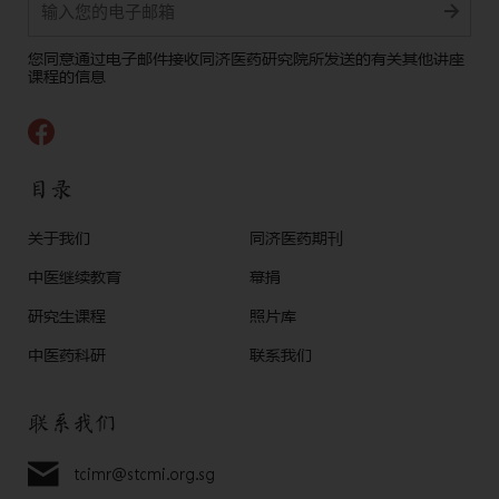
Alternative:
您同意通过电子邮件接收同济医药研究院所发送的有关其他讲座
课程的信息
目录
关于我们
同济医药期刊
中医继续教育
幕捐
研究生课程
照片库
中医药科研
联系我们
联系我们
tcimr@stcmi.org.sg