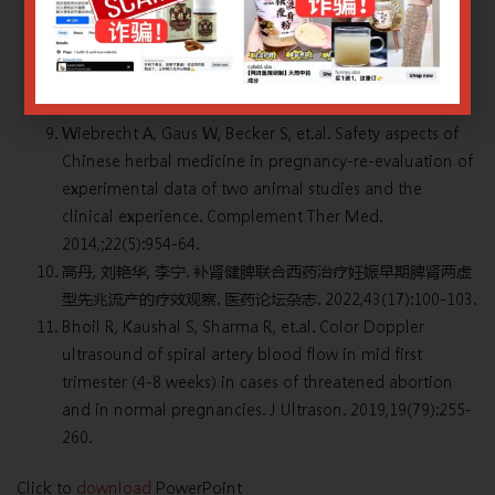
toxicity of Largehead Atractylodes Rhizome, the most
commonly used Chinese medicine for threatened
miscarriage. Human reproduction (Oxford, England).
2011,26:3280-8.
Wiebrecht A, Gaus W, Becker S, et.al. Safety aspects of
Chinese herbal medicine in pregnancy-re-evaluation of
experimental data of two animal studies and the
clinical experience. Complement Ther Med.
2014,;22(5):954-64.
高丹, 刘艳华, 李宁. 补肾健脾联合西药治疗妊娠早期脾肾两虚
型先兆流产的疗效观察. 医药论坛杂志. 2022,43(17):100-103.
Bhoil R, Kaushal S, Sharma R, et.al. Color Doppler
ultrasound of spiral artery blood flow in mid first
trimester (4-8 weeks) in cases of threatened abortion
and in normal pregnancies. J Ultrason. 2019,19(79):255-
260.
Click to
download
PowerPoint