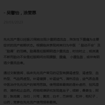
- 吴馨怡，涂雯惠
29/03/2023
先兆流产是以妊娠20周前出现少量阴道流血，阵发性下腹痛为主要
症状的流产前期状态。根据临床表现将其归为中医 “ 胎动不安”及
“胎漏”的范畴。胎漏是妊娠期阴道少量流血，时出时止，或淋漓
不断而胎动不安是妊娠期间出现腰酸、腹痛、 小腹坠胀，或伴有阴
道少量流血者。
通过文献查阅，临床先兆流产常见的证型有脾肾虚型、肾虚型、血
热型、气血两虚型。补肾健脾，补肾益气，清热凉血，益气养血是
中医治疗先兆流产的常用思路。使用频率最高的是补虚药、祛风湿
药、清热和止血药。药物规律研究发现菟丝子，续断，桑寄生，阿
胶，熟地黄，当归，川芎，黄芪，白术，苎麻根，杜仲，枸杞子，
山药，党参在先兆流产使用频率最高。