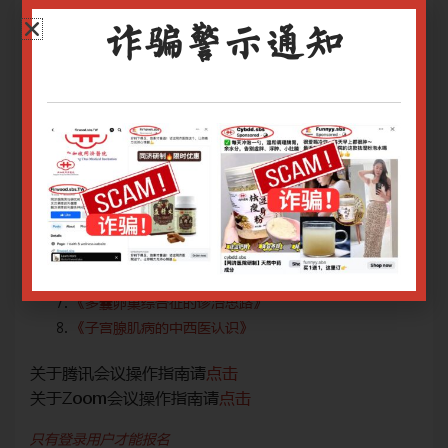
疗水
手段，有利于提高对妇科相关疾病的中西医结合诊疗水
手
平。
平
诈骗警示通知
网上报名截止日期：15/02/2022 9.00am
网上
如需报名单节讲座，请点击各讲座链接：
如
《卵巢储备功能减退诊治》
《黄体功能不足性不孕症》
《复发性流产（RSA）的中西医诊治》
《高泌乳素血症（HP）的中西医诊治》
究》
《中医药改善高龄IVF结局的核心机制及疗效评价研究》
《未破裂卵泡黄素化综合征》
《多囊卵巢综合征的诊治思路》
《子宫腺肌病的中西医认识》
关于腾讯会议操作指南请
点击
关
关于Zoom会议操作指南请
点击
关于
只有登录用户才能报名