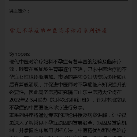
讲座简介：
常见不孕症的中医临床诊疗系列讲座
常
Synopsis:
Syn
疗
现代中医对治疗妇科不孕症有着丰富的经验及临床疗
现
的不
效，随着在新加坡生育率逐年下降，寻求中医治疗的不
效
如雨
孕症女性也逐渐增加。市场的需求令妇幼专病诊所如雨
孕
升的
后春笋般涌现，并促进中医师对不孕症临床知识提升的
后
在
必要性。因此同济医药研究院与山东中医药大学将在
必
常见
2022年2-3月联办《妇科短期培训班》，针对本地常见
20
不孕症的中西医临床诊疗进行分享。
不
学员
本系列讲座将通过专家的理论讲授及病案讲解，让学员
本
病机
更深入了解常见不孕症原因的发展沿革、病因及发病机
更
治疗
制，并掌握临床常用诊断方法与中医药优势和特色治疗
制