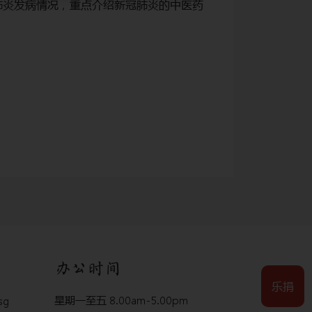
新冠肺炎发病情况，重点介绍新冠肺炎的中医药
Synopsis:
防治方案，以及新
网上报名截止日期：26/
关于腾讯会议操作
关于Zoom会议操
办公时间
乐捐
星期一至五 8.00am-5.00pm
sg