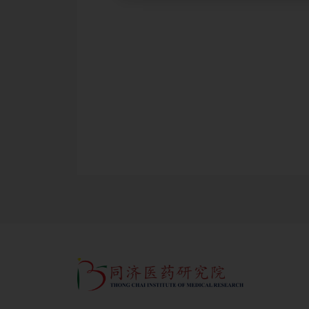
球新冠肺炎的疫情，结合天津市新冠肺炎发病情况，重点介绍新冠肺炎
中西医结合康复治疗。
22 9.00am
点击
点击