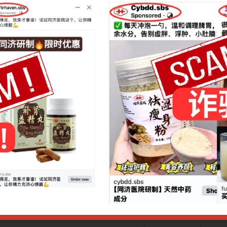
CPE分
2分
19:00
至
讲师
天津中医药大学 郭
21:00
语言
中文
讲座费
$15
地点
Voov
讲座简介：
新冠肺炎的中医药防治及中西医结合