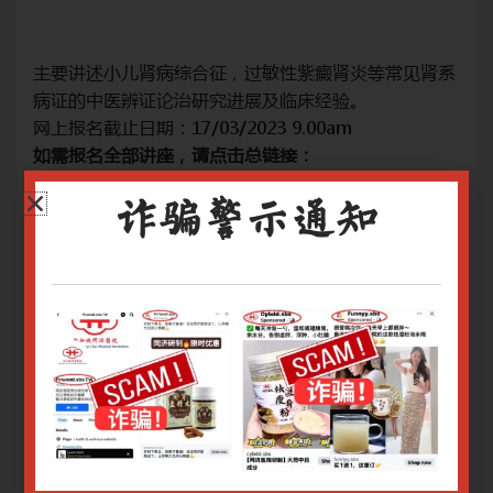
肾系
主要讲述小儿肾病综合征，过敏性紫癜肾炎等常见肾系
主
病证的中医辨证论治研究进展及临床经验。
病
网上报名截止日期：17/03/2023 9.00am
网上
如需报名全部讲座，请点击总链接：
如
《儿科短期培训班》
诈骗警示通知
关于腾讯会议操作指南请
点击
关
关于Zoom会议操作指南请
点击
关于
只有登录用户才能报名
登录或注册