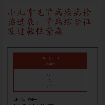
小儿常见肾病疾病诊
治进展：肾病综合征
及过敏性紫癜
18/03/2023
星期六
7pm
至
9pm
CPE 项目编号