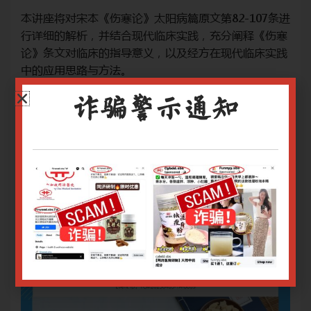
7条进
本讲座将对宋本《伤寒论》太阳病篇原文第82-107条进
本讲
伤寒
行详细的解析，并结合现代临床实践，充分阐释《伤寒
行
实践
论》条文对临床的指导意义，以及经方在现代临床实践
论
中的应用思路与方法。
中
网上报名截止日期：23/05/2023 9.00am
网上
诈骗警示通知
关于腾讯会议操作指南请
点击
关
关于Zoom会议操作指南请
点击
关于
只有登录用户才能报名
登录或注册