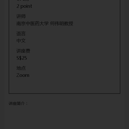
2 point
讲师
南京中医药大学 何伟明教授
语言
中文
讲座费
S$25
地点
Zoom
讲座简介：