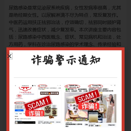
尤其
尿路感染是常见泌尿系统疾病，女性发病率很高，尤其
尿
作。
是绝经期女性。以尿解淋漓不尽为特点，常反复发作。
是
护肾
中医药运用扶正祛邪治法，疗效确切，祛邪同时顾护肾
中
容包
气，迅速改善症状，减少复发率。本次讲座主要内容包
气
，处
括：尿路感染中西医概念、症状、常见病机和治法，处
括
验和
方用药，学科在诊治尿路感染的学术理念、传承经验和
方
创新方案。
创
诈骗警示通知
治疗手段：中药方、中成药
治
网上报名截止日期：19/04/2024 9.00am
网上
关于腾讯会议操作指南请
点击
关
关于Zoom会议操作指南请
点击
关于
只有登录用户才能报名
登录或注册