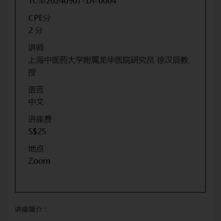
TCM20240907-1A-0004
CPE分
2 分
讲师
上海中医药大学附属龙华医院研究员 徐汉辰教
授
语言
中文
讲座费
S$25
地点
Zoom
讲座简介：