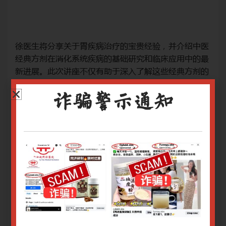
中医
徐医生将分享关于胃疾病治疗的宝贵经验，并介绍中医
徐
的最
经典方剂在消化系统疾病的基础研究和临床应用中的最
经
剂的
新进展。此次讲座不仅有助于深入了解这些经典方剂的
新
现代应用。
现
治疗手段：中药方、中成药
治
诈骗警示通知
网上报名截止日期：29/10/2024 9.00am
网上
关于腾讯会议操作指南请
点击
关
关于Zoom会议操作指南请
点击
关于
只有登录用户才能报名
登录或注册