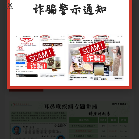
诈骗警示通知
治
本讲座将介绍耳聋耳鸣的病因、病机、辨证分型及治
本
鸣中
疗，在解读突发性聋指南应用的基础上介绍耳聋耳鸣中
疗
护
药方剂的应用及外治法的治疗，提供相关的饮食与护
药
理。
理
治疗手段：中药方、中成药
治
网上报名截止日期：27/05/2025 9.00am
网上
关于腾讯会议操作指南请
点击
关
关于Zoom会议操作指南请
点击
关于
只有登录用户才能报名
登录或注册