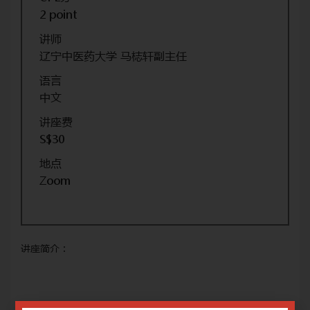
2 point
讲师
辽宁中医药大学 马梽轩副主任
语言
中文
讲座费
S$30
地点
Zoom
讲座简介：