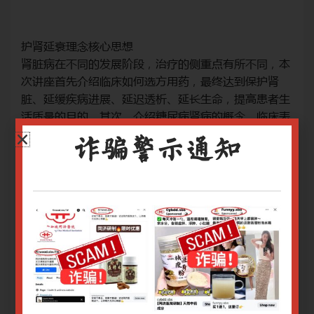
护肾延衰理念核心思想
护
，本
肾脏病在不同的发展阶段，治疗的侧重点有所不同，本
肾
肾
次讲座首先介绍临床如何选方用药，最终达到保护肾
次
者生
脏、延缓疾病进展、延迟透析、延长生命，提高患者生
脏
床表
活质量的目的。其次，介绍糖尿病肾病的概念、临床表
活
现、病因病机，治则治法，临床经验用药。
现
诈骗警示通知
治疗手段：中药方、中成药
治
网上报名截止日期：12/04/2024 9.00am
网上
关于腾讯会议作指南请
点击
关
关于Zoom会议操作指南请
点击
关于
只有登录用户才能报名
登录或注册