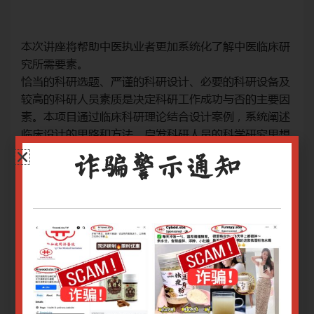
床研
本次讲座将帮助中医执业者更加系统化了解中医临床研
本
究所需要素。
究
备及
恰当的科研选题、严谨的科研设计、必要的科研设备及
恰
要因
较高的科研人员素质是决定科研工作成功与否的主要因
较
阐述
素。本项目通过临床科研理论结合设计案例，系统阐述
素
思想
临床设计的思路和方法，启发科研人员的科学研究思想
临
写要
与途径，同时根据讲述科研设计总结科学论文的撰写要
与
诈骗警示通知
有较
求和规范，将对临床工作者开展科研和撰写论文具有较
求
好的指导作用。
好
网上报名截止日期：21/06/2024 9.00am
网上
关于腾讯会议操作指南请
点击
关
关于Zoom会议操作指南请
点击
关于
只有登录用户才能报名
登录或注册