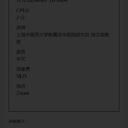
TCM20240907-1A-0004
CPE分
2 分
讲师
上海中医药大学附属龙华医院研究员 徐汉辰教
授
语言
中文
讲座费
S$25
地点
Zoom
讲座简介：