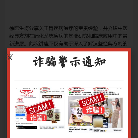
中医
徐医生将分享关于胃疾病治疗的宝贵经验，并介绍中医
徐
的最
经典方剂在消化系统疾病的基础研究和临床应用中的最
经
剂的
新进展。此次讲座不仅有助于深入了解这些经典方剂的
新
现代应用。
现
治疗手段：中药方、中成药
治
诈骗警示通知
网上报名截止日期：29/10/2024 9.00am
网上
关于腾讯会议操作指南请
点击
关
关于Zoom会议操作指南请
点击
关于
只有登录用户才能报名
登录或注册