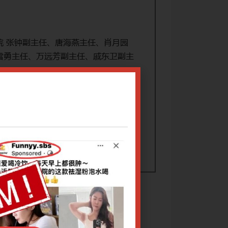
院 张钟副主任、唐海燕主任、肖月园
雪勇主任、万远芳副主任、戚东卫副主