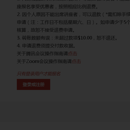
座报名享受优惠者，按照相应比例退费。
作日提出
2. 因个人原因不能出席讲座者，可以退款（*需扣除手
本成本
申请（注：工作日不包括星期六、日）。如申请少于5
核算，故恕不接受退费申请。
3. 转账数额有误：未超过款项$10.00，恕不退还。
4. 申请退费须提交付款收据。
关于腾讯会议操作指南请
点击
关于Zoom会议操作指南请
点击
只有登录用户才能报名
登录或注册