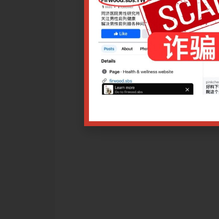
，诚邀重庆市中医院六位皮肤科中医专家重点讲解与皮肤疾病相
讨皮肤科的常见疾病及其中医治疗思路，并结合专家的个人临床
疗皮肤病提供临床参考。
药
25 9.00am
击各讲座链接：
床体会
法运用体会
治
经络”三维一体辩证法在皮肤科的运用
辨治和外治疗法
发疾病的中医治疗经验分享
改日期，导致报名付费者不能出席讲座，均可退款或选择调换课程