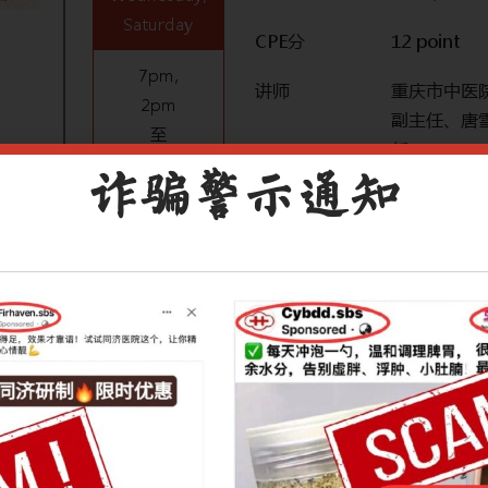
Saturday
CPE分
12 point
7pm,
讲师
重庆市中医
2pm
副主任、唐
至
任
9pm,
诈骗警示通知
4pm
语言
中文
讲座费
S$150
地点
Zoom
讲座简介：