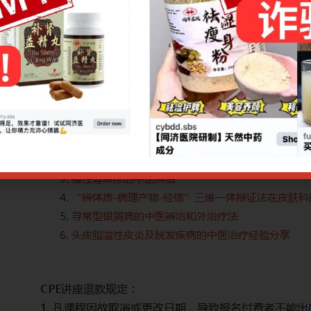
关的多个
本次专题讲座共六堂课程，诚邀重庆市中医院六位皮肤
经验及治
课题，每堂课程将深入探讨皮肤科的常见疾病及其中医
疗心得，旨在为中医师治疗皮肤病提供临床参考。
治疗手段：中药方、中成药
网上报名截止日期：22/07/2025 9.00am
如需报名单节讲座，请点击各讲座链接：
扶阳法脉辨治湿疹临床体会
玫瑰痤疮中医内外治法运用体会
慢性荨麻疹的中医辨治
“辨体质-病理产物-经络”三维一体辩证法在皮肤科
寻常型银屑病的中医辨治和外治疗法
头皮脂溢性皮炎及脱发疾病的中医治疗经验分享
CPE讲座退款规定：
。多个讲
1. 凡课程因故取消或更改日期，导致报名付费者不能