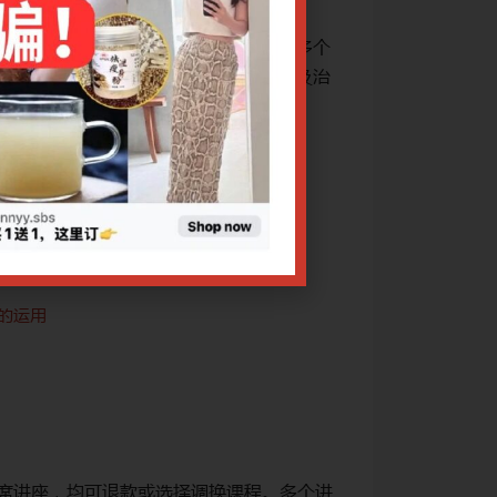
科中医专家重点讲解与皮肤疾病相关的多个
本次专题讲座共六
治疗思路，并结合专家的个人临床经验及治
课题，每堂课程将
疗心得，旨在为中
治疗手段：中药方
网上报名截止日期：22/
如需报名单节讲座
扶阳法脉辨治
玫瑰痤疮中医
慢性荨麻疹的
的运用
“辨体质-病
寻常型银屑病
头皮脂溢性皮
CPE讲座退款规定：
出席讲座，均可退款或选择调换课程。多个讲
1. 凡课程因故取