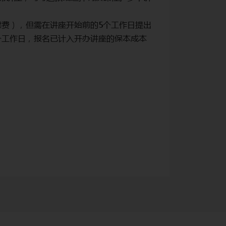
座报名享受优惠者
续费），但需在讲座开始前的5个工作日提出
2. 因个人原因不
个工作日，报名已计入开办讲座的保本成本
申请（注：工作日
核算，故恕不接受
3. 转账数额有误：
4. 申请退费须提交
关于腾讯会议操作
关于Zoom会议操