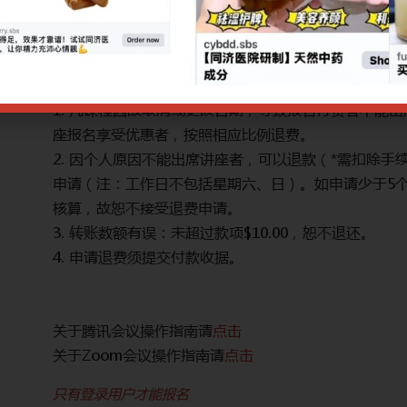
治疗手段：中药方、中成药
网上报名截止日期：29/07/2025 9.00am
CPE讲座退款规定：
。多个讲
1. 凡课程因故取消或更改日期，导致报名付费者不能
座报名享受优惠者，按照相应比例退费。
作日提出
2. 因个人原因不能出席讲座者，可以退款（*需扣除手
本成本
申请（注：工作日不包括星期六、日）。如申请少于5
核算，故恕不接受退费申请。
3. 转账数额有误：未超过款项$10.00，恕不退还。
4. 申请退费须提交付款收据。
关于腾讯会议操作指南请
点击
关于Zoom会议操作指南请
点击
只有登录用户才能报名