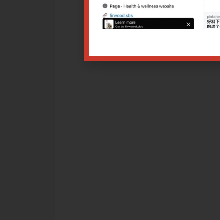
药
25 9.00am
改日期，导致报名付费者不能出席讲座，均可退款或选择调换课程
相应比例退费。
讲座者，可以退款（*需扣除手续费），但需在讲座开始前的5个工
星期六、日）。如申请少于5个工作日，报名已计入开办讲座的保
请。
项$10.00，恕不退还。
据。
点击
点击