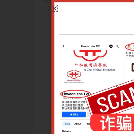
疾病之一。本次讲座将会浅析慢性荨麻疹的临床细节、中医辨证
型治疗、中成药的应用、外治疗法等，并通过临床验案举隅讲解