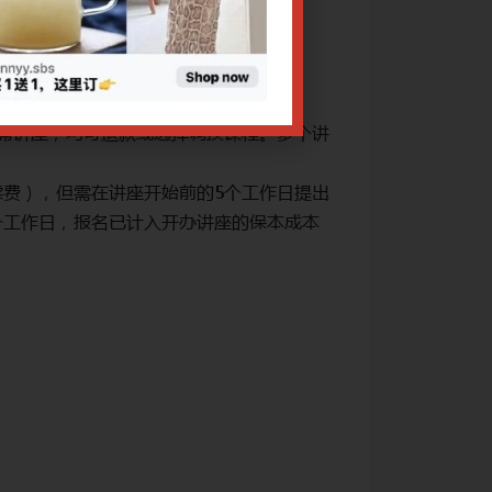
治疗手段：中药方
网上报名截止日期：29/
CPE讲座退款规定：
出席讲座，均可退款或选择调换课程。多个讲
1. 凡课程因故取
座报名享受优惠者
续费），但需在讲座开始前的5个工作日提出
2. 因个人原因不
个工作日，报名已计入开办讲座的保本成本
申请（注：工作日
核算，故恕不接受
3. 转账数额有误：
4. 申请退费须提交
关于腾讯会议操作
关于Zoom会议操