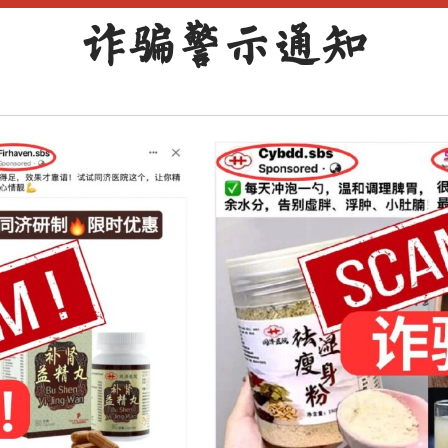
至
讲师
重庆市中医院 肖月
诈骗警示通知
9pm
语言
中文
讲座费
S$30
地点
Zoom
讲座简介：
分型，重
慢性荨麻疹是新加坡常见疾病之一。本次讲座将会浅析
临床应用
点讲解中医治疗，包括分型治疗、中成药的应用、外治
及疗效。