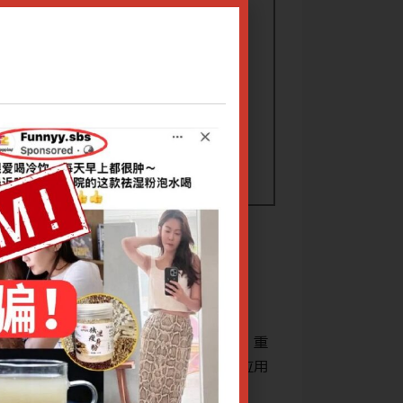
园副主任
慢性荨麻疹的临床细节、中医辨证分型，重
慢性荨麻疹是新加
疗法等，并通过临床验案举隅讲解临床应用
点讲解中医治疗，
及疗效。