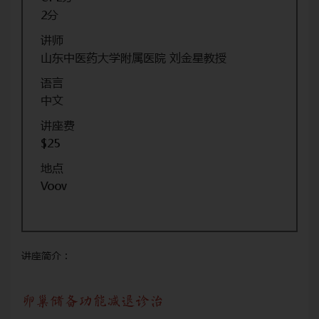
2分
讲师
山东中医药大学附属医院 刘金星教授
语言
中文
讲座费
$25
地点
Voov
讲座简介：
卵巢储备功能减退诊治
卵