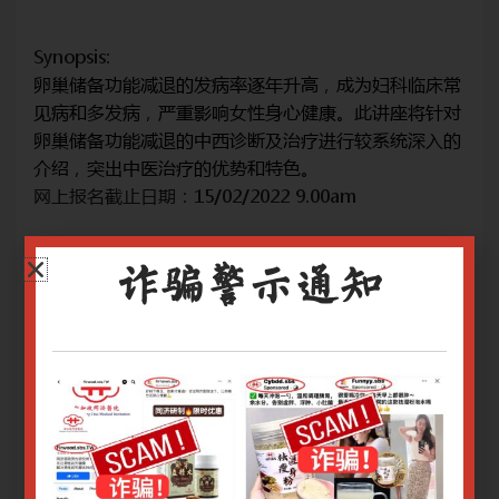
Synopsis:
Syn
床常
卵巢储备功能减退的发病率逐年升高，成为妇科临床常
卵
针对
见病和多发病，严重影响女性身心健康。此讲座将针对
见
入的
卵巢储备功能减退的中西诊断及治疗进行较系统深入的
卵
介绍，突出中医治疗的优势和特色。
介
网上报名截止日期：15/02/2022 9.00am
网上
诈骗警示通知
：
本系列分为8个讲座，如需报名所有讲座，请点击：
本
《常见不孕症的中医临床诊疗系列讲座》
《
关于腾讯会议操作指南请
点击
关
关于Zoom会议操作指南请
点击
关于
只有登录用户才能报名