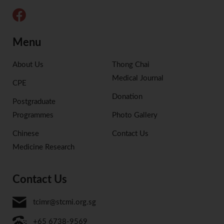
Menu
About Us
Thong Chai
Medical Journal
CPE
Donation
Postgraduate
Programmes
Photo Gallery
Chinese
Contact Us
Medicine Research
Contact Us
tcimr@stcmi.org.sg
+65 6738-9569