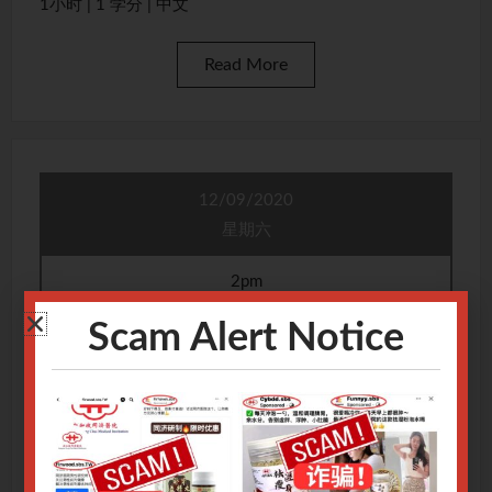
1小时 | 1 学分 | 中文
Read More
12/09/2020
星期六
2pm
To
Scam Alert Notice
5pm
《常见皮肤病的诊疗》
重庆市中医院 胡祥宇 副主任医师