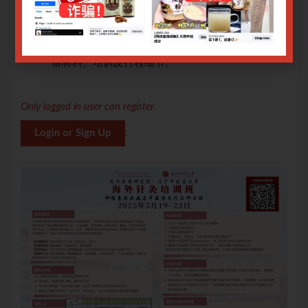
申报
需自行申报CPE学分（共12学分，1C类别），申报
材料及教程将由主办单位提供。
、申
报名成功后负责人将与您进一步联系住宿安排、申
请材料、培训及行程细节。
Only logged in user can register.
Login or Sign Up
.