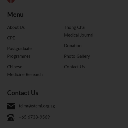
Menu
About Us
Thong Chai
Medical Journal
CPE
Donation
Postgraduate
Programmes
Photo Gallery
Chinese
Contact Us
Medicine Research
Contact Us
tcimr@stcmi.org.sg
+65 6738-9569