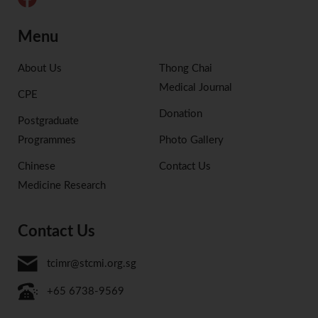
Menu
About Us
Thong Chai
Medical Journal
CPE
Donation
Postgraduate
Programmes
Photo Gallery
Chinese
Contact Us
Medicine Research
Contact Us
tcimr@stcmi.org.sg
+65 6738-9569