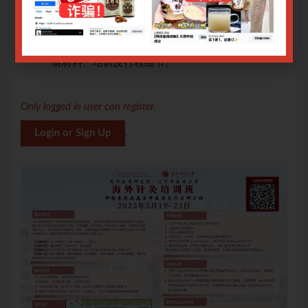
申报
需自行申报CPE学分（共12学分，1C类别），申报
材料及教程将由主办单位提供。
、申
报名成功后负责人将与您进一步联系住宿安排、申
请材料、培训及行程细节。
Only logged in user can register.
Login or Sign Up
.