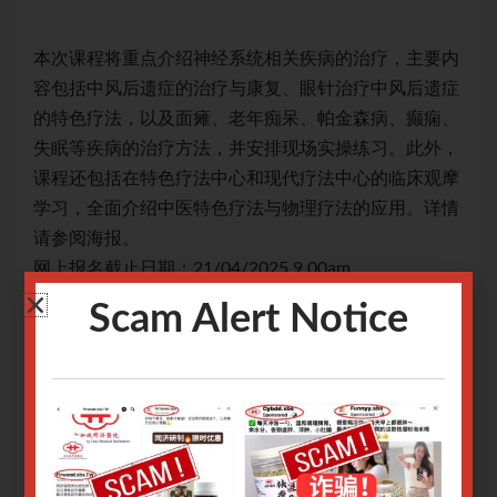
要内
本次课程将重点介绍神经系统相关疾病的治疗，主要内
本
遗症
容包括中风后遗症的治疗与康复、眼针治疗中风后遗症
容
痫、
的特色疗法，以及面瘫、老年痴呆、帕金森病、癫痫、
的
外，
失眠等疾病的治疗方法，并安排现场实操练习。此外，
失
观摩
课程还包括在特色疗法中心和现代疗法中心的临床观摩
课
详情
学习，全面介绍中医特色疗法与物理疗法的应用。详情
学
请参阅海报。
请
网上报名截止日期：21/04/2025 9.00am
网上
【研修时间】共5天
【
Scam Alert Notice
【培训类型】理论授课、实操实训、临床观摩
【
【课程详情】
【
开放给新加坡、马来西亚注册中医师
限30位，更高的参与度，更好的互动
大学
学员培训结束，综合评定合格，由辽宁中医药大学
颁发结业证书