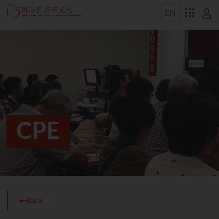
CPE
Back