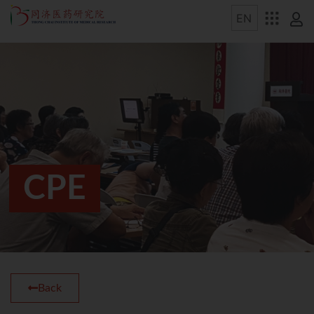
CPE
Back