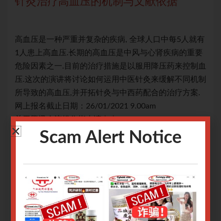
针灸治疗高血压的机制与文献依据
针
就有
高血压是一种严重并复杂的疾病, 全球人口中每5人就有
高血
重要
1人患上高血压.长期的高血压是中风与心肾疾病的重要
1
制血
危险因素之一.目前的治疗措施是以服用降压药来控制血
危
机制
压.这次的演讲将讨论如何运用中医针灸来缓解不同机制
压
案.
所导致的高血压,并开拓针灸与中西药配合的治疗方案.
所
网上报名截止日期：26/01/2021 9.00am
网上
关于腾讯会议操作指南请
点击
关
关于Zoom会议操作指南请
Scam Alert Notice
点击
关于
Only logged in user can register.
Login or Sign Up
.