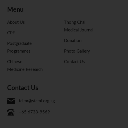
Menu
About Us
Thong Chai
Medical Journal
CPE
Donation
Postgraduate
Programmes
Photo Gallery
Chinese
Contact Us
Medicine Research
Contact Us
tcimr@stcmi.org.sg
+65 6738-9569