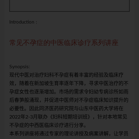
Introduction：
常见不孕症的中医临床诊疗系列讲座
常
Synopsis:
Syno
疗
现代中医对治疗妇科不孕症有着丰富的经验及临床疗
现
的不
效，随着在新加坡生育率逐年下降，寻求中医治疗的不
效
如雨
孕症女性也逐渐增加。市场的需求令妇幼专病诊所如雨
孕
升的
后春笋般涌现，并促进中医师对不孕症临床知识提升的
后
在
必要性。因此同济医药研究院与山东中医药大学将在
必
常见
2022年2-3月联办《妇科短期培训班》，针对本地常见
20
不孕症的中西医临床诊疗进行分享。
不
学员
本系列讲座将通过专家的理论讲授及病案讲解，让学员
本