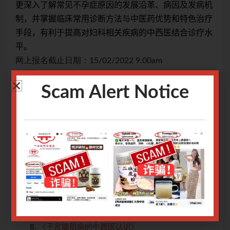
病机
更深入了解常见不孕症原因的发展沿革、病因及发病机
更
治疗
制，并掌握临床常用诊断方法与中医药优势和特色治疗
制
疗水
手段，有利于提高对妇科相关疾病的中西医结合诊疗水
手
平。
平
网上报名截止日期：15/02/2022 9.00am
网上
Scam Alert Notice
如需报名单节讲座，请点击各讲座链接：
如
《卵巢储备功能减退诊治》
《黄体功能不足性不孕症》
《复发性流产（RSA）的中西医诊治》
《高泌乳素血症（HP）的中西医诊治》
价研
《中医药改善高龄IVF结局的核心机制及疗效评价研
究》
《未破裂卵泡黄素化综合征》
《多囊卵巢综合征的诊治思路》
《子宫腺肌病的中西医认识》