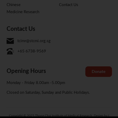
Chinese
Contact Us
Medicine Research
Contact Us
tcimr@stcmi.org.sg
+65 6738-9569
Opening Hours
Donate
Monday - Friday 8.00am -5.00pm
Closed on Saturday, Sunday and Public Holidays.
Copyright © 2025 Thong Chai Institute of Medical Research. Design by I