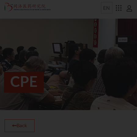
CPE
Back