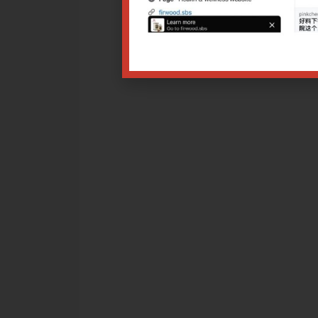
学起草并制定国家中医药管理局课题“眼针技术操作规范”国家标准
中国针灸学会现行推出的22项针灸标准化项目之一，为国内外
法进行指导。
6/2023 9.00am
击各讲座链接：
神志病的眼针治疗
床研究
点击
点击