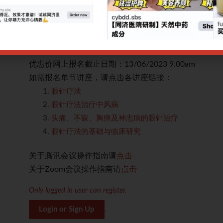
，顺利结
2008年，辽宁中医药大学起草并制定国家中医药管理局
针灸同仁
题，该标准为国家标准委与中国针灸学会现行推出的2
规范的了解及应用眼针疗法进行指导。
优惠价网上报名截止日期：13/06/2023 9.00am
如需报名单节讲座，请点击各讲座链接：
眼针疗法
眼针疗法治疗中风病
头痛、不寐、胸痹及神志病的眼针治疗
眼针疗法的基础与临床研究
关于腾讯会议操作指南请
点击
关于Zoom会议操作指南请
点击
Only logged in user can register.
Login or Sign Up
.