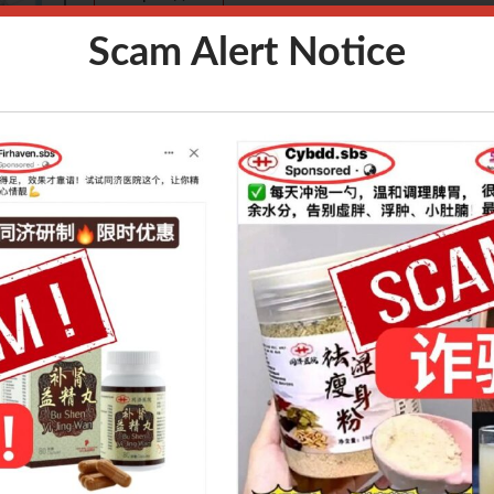
3pm
Speaker
辽宁中医药大
Scam Alert Notice
to
9pm 或
Language
中文
5pm
Fees
S$80
Venue
Zoom
Introduction：
分，在古
眼针技术是在眼眶内外特定的穴区进行针刺等刺激，以
首创的，
代医籍中未有记载，是辽宁中医药大学附属医院彭静山
后经其高徒田维柱教授的完善、发扬而逐渐充实。