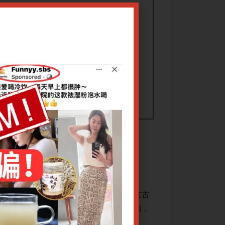
学 田维柱教授等
治疗疾病的方法，是针灸术的一部分，在古
眼针技术是在眼眶
教授在上世纪七十年代潜心研究而首创的，
代医籍中未有记载
后经其高徒田维柱