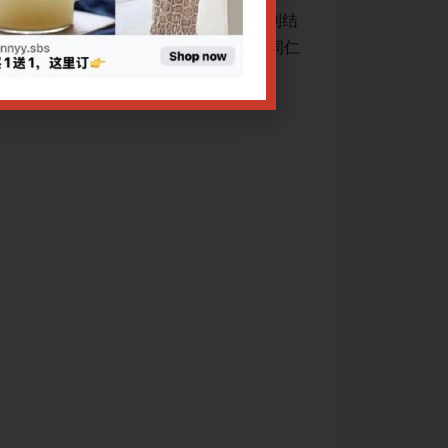
课题“眼针技术操作规范”国家标准，顺利结
2008年，辽宁中
2项针灸标准化项目之一，为国内外针灸同仁
题，该标准为国家标
规范的了解及应用
优惠价网上报名截止日期：
如需报名单节讲座
眼针疗法
眼针疗法治疗
头痛、不寐、
眼针疗法的基
关于腾讯会议操作
关于Zoom会议操