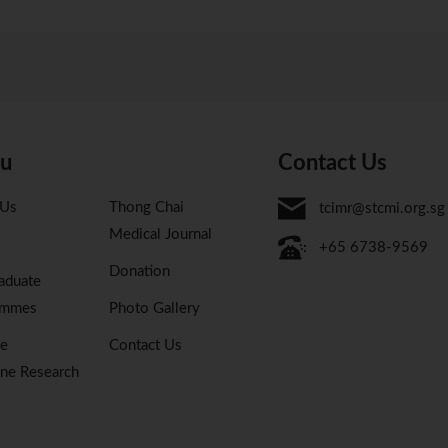
u
Contact Us
 Us
Thong Chai
tcimr@stcmi.org.sg
Medical Journal
+65 6738-9569
Donation
aduate
ammes
Photo Gallery
se
Contact Us
ne Research