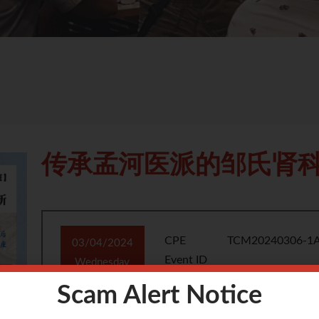
传承孟河医派的邹氏肾
CPE
TCM20240306-1A
03/04/2024
Event ID
Wednesday
Scam Alert Notice
CPE
2 point
7pm
Points
to