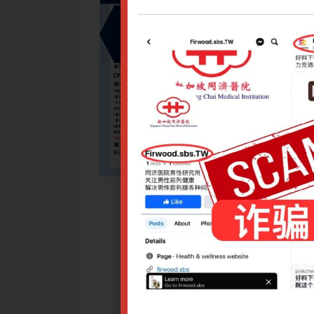
派邹氏肾病的传承脉络和谱系。孟河医派的核心学术思想为“和
醇正之中见神奇之效。邹氏肾科于1954年创建，其创始人邹云翔