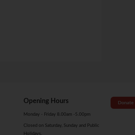
关于腾讯会议操作
关于Zoom会议操
Opening Hours
Donate
Monday - Friday 8.00am -5.00pm
Closed on Saturday, Sunday and Public
Holidays.