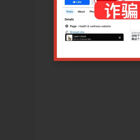
治疗本病在临床中的应用，可以显著提高临床疗效，改善生活质
药
改日期，导致报名付费者不能出席讲座，均可退款或选择调换课程
相应比例退费。
讲座者，可以退款（*需扣除手续费），但需在讲座开始前的5个工
星期六、日）。如申请少于5个工作日，报名已计入开办讲座的保
请。
项$10.00，恕不退还。
据。
25 9.00am