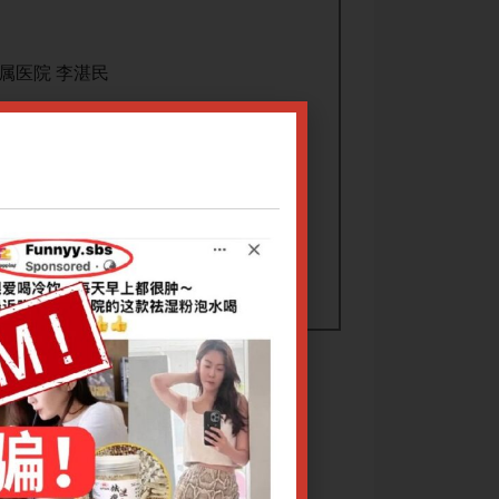
属医院 李湛民
能障碍的发病率、病因及发病机制进行介
本次讲座将围绕男