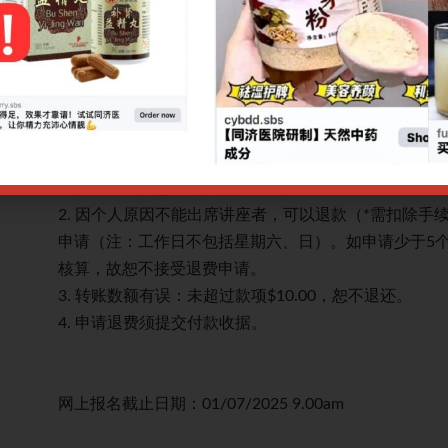
量。
绍，重点探讨中西医结合治疗本病在临床中的应用，可
治疗手段：中药方、中成药
CPE讲座退款规定：
。多个讲
1. 凡课程因故取消或更改日期，导致报名付费者不能
座报名享受优惠者，按照相应比例退费。
作日提出
2. 因个人原因不能出席讲座者，可以退款（*需扣除手
本成本
申请（注：工作日不包括星期六、日）。如申请少于5
核算，故恕不接受退费申请。
3. 转账数额有误：未超过款项$10.00，恕不退还。
4. 申请退费须提交付款收据。
网上报名截止日期：01/07/2025 9.00am