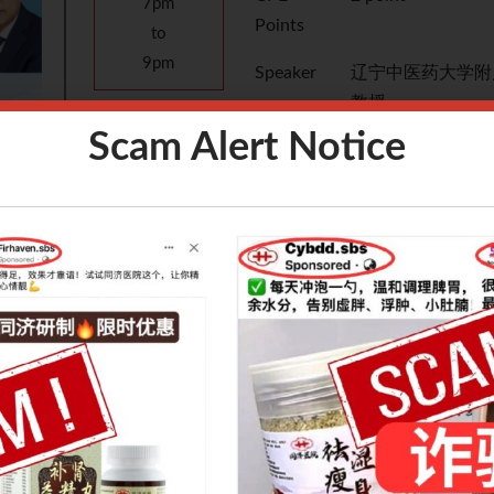
7pm
Points
to
9pm
Speaker
辽宁中医药大学附
教授
Scam Alert Notice
Language
中文
Fees
S$25
Venue
Zoom
Introduction：
行介
本次讲座将围绕男性常见性功能障碍——早泄与勃起功