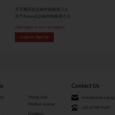
关于腾讯会议操作指南请
点击
关于Zoom会议操作指南请
点击
Only logged in user can register.
Login or Sign Up
.
u
Contact Us
 Us
Thong Chai
tcimr@stcmi.org.sg
Medical Journal
+65 6738-9569
Donation