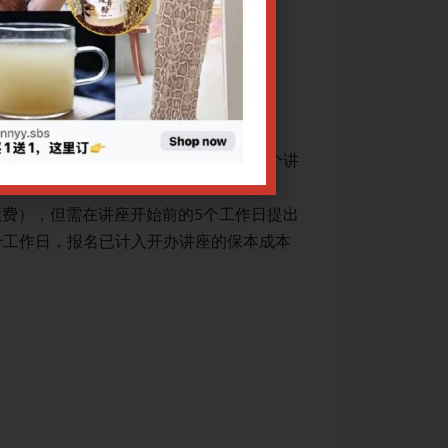
以显著提高临床疗效，改善生活质量。
绍，重点探讨中西
治疗手段：中药方
CPE讲座退款规定：
出席讲座，均可退款或选择调换课程。多个讲
1. 凡课程因故取
座报名享受优惠者
续费），但需在讲座开始前的5个工作日提出
2. 因个人原因不
个工作日，报名已计入开办讲座的保本成本
申请（注：工作日
核算，故恕不接受
3. 转账数额有误：
4. 申请退费须提交
网上报名截止日期：01/