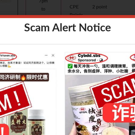
7pm
CPE
2 point
to
Points
9pm
Scam Alert Notice
Speaker
重庆市中医院 戚东
Language
中文
Fees
S$30
Venue
Zoom
Introduction：
的中医诊
造成脱发的因素有很多种，本次讲座将重点介绍斑秃、