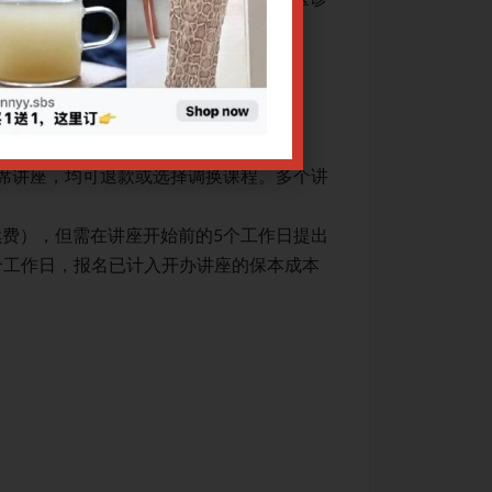
断、治疗及专家临
治疗手段：中药方
网上报名截止日期：12/
CPE讲座退款规定：
出席讲座，均可退款或选择调换课程。多个讲
1. 凡课程因故取
座报名享受优惠者
续费），但需在讲座开始前的5个工作日提出
2. 因个人原因不
个工作日，报名已计入开办讲座的保本成本
申请（注：工作日
核算，故恕不接受
3. 转账数额有误：
4. 申请退费须提交
关于腾讯会议操作
关于Zoom会议操