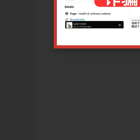
分享。
药
25 9.00am
改日期，导致报名付费者不能出席讲座，均可退款或选择调换课程
相应比例退费。
讲座者，可以退款（*需扣除手续费），但需在讲座开始前的5个工
星期六、日）。如申请少于5个工作日，报名已计入开办讲座的保
请。
项$10.00，恕不退还。
据。
点击
点击