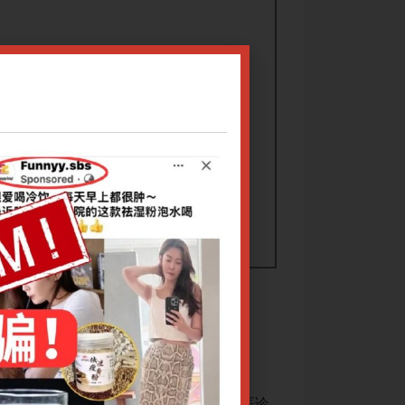
卫副主任
雄激素性秃发及头皮脂溢性皮肤炎的中医诊
造成脱发的因素有