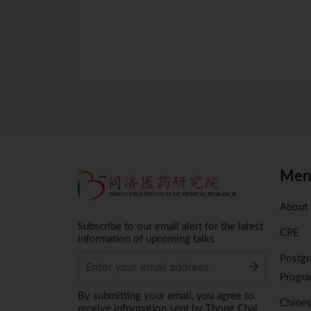
Men
About
Subscribe to our email alert for the latest
CPE
information of upcoming talks
Postgr
Progr
Alternative:
By submitting your email, you agree to
Chine
receive information sent by Thong Chai