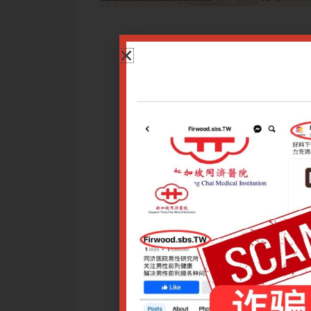
，本次讲座将重点介绍斑秃、雄激素性秃发及头皮脂溢性皮肤炎