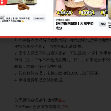
断、治疗及专家临床经验分享。
治疗手段：中药方、中成药
网上报名截止日期：12/08/2025 9.00am
CPE讲座退款规定：
。多个讲
1. 凡课程因故取消或更改日期，导致报名付费者不能
座报名享受优惠者，按照相应比例退费。
作日提出
2. 因个人原因不能出席讲座者，可以退款（*需扣除手
本成本
申请（注：工作日不包括星期六、日）。如申请少于5
核算，故恕不接受退费申请。
3. 转账数额有误：未超过款项$10.00，恕不退还。
4. 申请退费须提交付款收据。
关于腾讯会议操作指南请
点击
关于Zoom会议操作指南请
点击