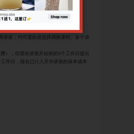
升中医临床思维水
中医特色外治
治疗手段：1. 现代医
网上报名截止日期：31/
CPE讲座退款规定：
出席讲座，均可退款或选择调换课程。多个讲
1. 凡课程因故取
座报名享受优惠者
续费），但需在讲座开始前的5个工作日提出
2. 因个人原因不
个工作日，报名已计入开办讲座的保本成本
申请（注：工作日
核算，故恕不接受
3. 转账数额有误：
4. 申请退费须提交
关于腾讯会议操作
关于Zoom会议操