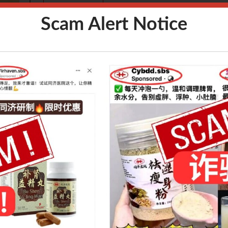
Points
4pm
Scam Alert Notice
Speaker
辽宁中医药大学 李
Language
中文
Fees
S$25
Venue
Zoom
Introduction：
的整体认
从现代医学和传统医学两个角度阐明类风湿性关节炎（
规律，提
知框架；系统讲解RA的中医辨证分型，涵盖活动期与