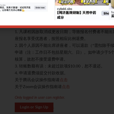
升中医临床思维水平。
治疗手段：1. 现代医学基础治疗 2. 中医辨证内治 3. 
网上报名截止日期：31/10/2025 9.00am
CPE讲座退款规定：
。多个讲
1. 凡课程因故取消或更改日期，导致报名付费者不能
座报名享受优惠者，按照相应比例退费。
作日提出
2. 因个人原因不能出席讲座者，可以退款（*需扣除手
本成本
申请（注：工作日不包括星期六、日）。如申请少于5
核算，故恕不接受退费申请。
3. 转账数额有误：未超过款项$10.00，恕不退还。
4. 申请退费须提交付款收据。
关于腾讯会议操作指南请
点击
关于Zoom会议操作指南请
点击
Only logged in user can register.
Login or Sign Up
.