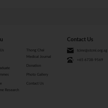
u
Contact Us
 Us
Thong Chai
tcimr@stcmi.org.sg
Medical Journal
+65 6738-9569
Donation
aduate
ammes
Photo Gallery
se
Contact Us
ne Research