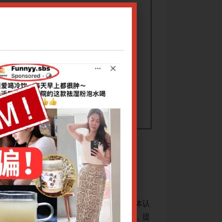
可大教授
RA）的病因病机，建立中西医结合的整体认
从现代医学和传统医
缓解期的辨证特点、核心病机及演变规律，提
知框架；系统讲解R