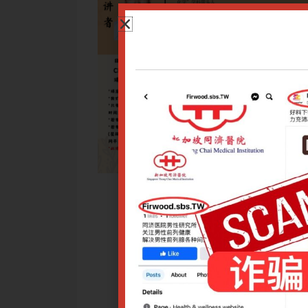
角度阐明类风湿性关节炎（RA）的病因病机，建立中西医结合
医辨证分型，涵盖活动期与缓解期的辨证特点、核心病机及演变