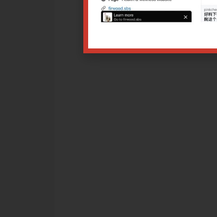
治疗 2. 中医辨证内治 3. 中医特色外治
25 9.00am
改日期，导致报名付费者不能出席讲座，均可退款或选择调换课程
相应比例退费。
讲座者，可以退款（*需扣除手续费），但需在讲座开始前的5个工
星期六、日）。如申请少于5个工作日，报名已计入开办讲座的保
请。
项$10.00，恕不退还。
据。
点击
点击