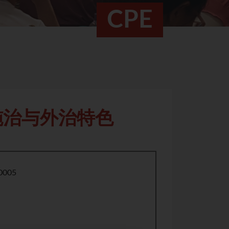
CPE
施治与外治特色
0005