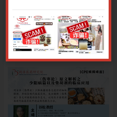
受退费申请。
受
3. 转账数额有误：未超过款项$10.00，恕不退还。
3.
4. 申请退费须提交付款收据。
4.
关于腾讯会议操作指南请
点击
关
关于Zoom会议操作指南请
点击
关于
Only logged in user can register.
Login or Sign Up
.