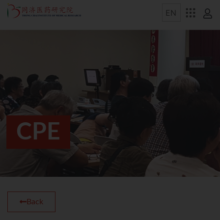
CPE
Back