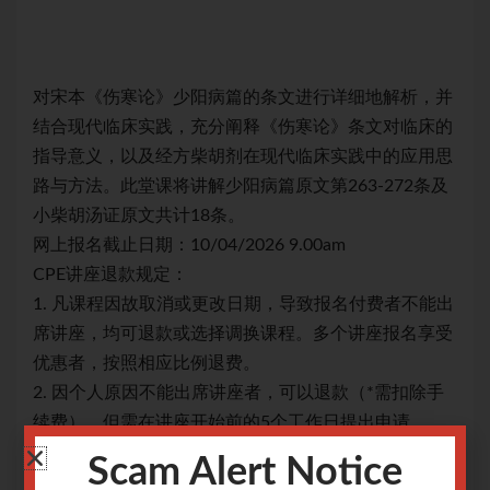
，并
对宋本《伤寒论》少阳病篇的条文进行详细地解析，并
对
床的
结合现代临床实践，充分阐释《伤寒论》条文对临床的
结
用思
指导意义，以及经方柴胡剂在现代临床实践中的应用思
指
条及
路与方法。此堂课将讲解少阳病篇原文第263-272条及
路与
小柴胡汤证原文共计18条。
小柴
网上报名截止日期：10/04/2026 9.00am
网上
CPE讲座退款规定：
CP
能出
1. 凡课程因故取消或更改日期，导致报名付费者不能出
1.
享受
席讲座，均可退款或选择调换课程。多个讲座报名享受
席
优惠者，按照相应比例退费。
优
除手
2. 因个人原因不能出席讲座者，可以退款（*需扣除手
2.
续费），但需在讲座开始前的5个工作日提出申请
续
个工
（注：工作日不包括星期六、日）。如申请少于5个工
（
Scam Alert Notice
不接
作日，报名已计入开办讲座的保本成本核算，故恕不接
作