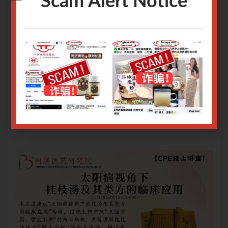
Scam Alert Notice
不接
作日，报名已计入开办讲座的保本成本核算，故恕不接
作
受退费申请。
受
3. 转账数额有误：未超过款项$10.00，恕不退还。
3.
4. 申请退费须提交付款收据。
4.
关于腾讯会议操作指南请
点击
关
关于Zoom会议操作指南请
点击
关于
Only logged in user can register.
Login or Sign Up
.