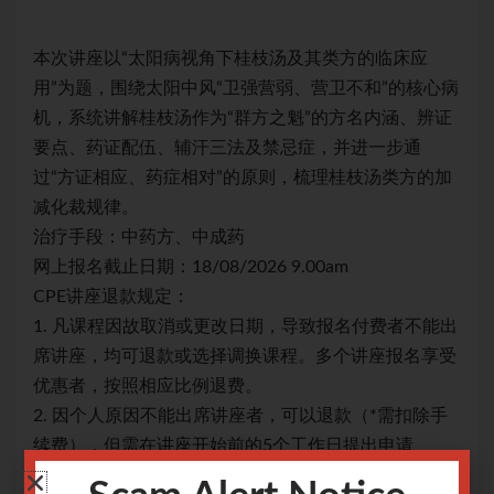
本次讲座以“太阳病视角下桂枝汤及其类方的临床应
本
心病
用”为题，围绕太阳中风“卫强营弱、营卫不和”的核心病
用”
辨证
机，系统讲解桂枝汤作为“群方之魁”的方名内涵、辨证
机
要点、药证配伍、辅汗三法及禁忌症，并进一步通
要
的加
过“方证相应、药症相对”的原则，梳理桂枝汤类方的加
过
减化裁规律。
减
治疗手段：中药方、中成药
治
网上报名截止日期：18/08/2026 9.00am
网上
CPE讲座退款规定：
CP
能出
1. 凡课程因故取消或更改日期，导致报名付费者不能出
1.
享受
席讲座，均可退款或选择调换课程。多个讲座报名享受
席
优惠者，按照相应比例退费。
优
除手
2. 因个人原因不能出席讲座者，可以退款（*需扣除手
2.
续费），但需在讲座开始前的5个工作日提出申请
续
个工
（注：工作日不包括星期六、日）。如申请少于5个工
（