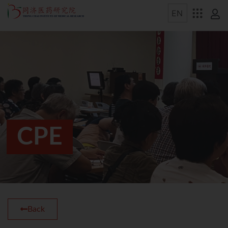
CPE
Back