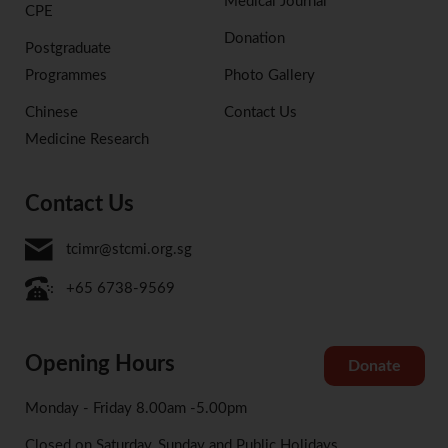
Medical Journal
CPE
Donation
Postgraduate
Programmes
Photo Gallery
Chinese
Contact Us
Medicine Research
Contact Us
tcimr@stcmi.org.sg
+65 6738-9569
Opening Hours
Donate
Monday - Friday 8.00am -5.00pm
Closed on Saturday, Sunday and Public Holidays.