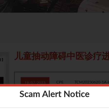
儿童抽动障碍中医诊疗
CPE
TCM20230620-1A-
19/07/2023
Event
星期三
Scam Alert Notice
ID
7pm
CPE
2 point
to