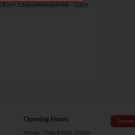
方案治疗儿童抽动障碍的临床经验，以期使
教授带领的小儿脑病
中医药能够更好造
网上报名截止日期：18/
关于腾讯会议操作
关于Zoom会议操
Opening Hours
Donate
Monday - Friday 8.00am -5.00pm