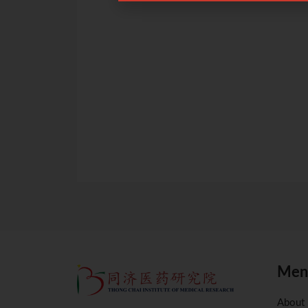
采用“三辨模式”及阶梯治疗方案治疗儿童抽动障碍的临床经验，
内外抽动患儿。
23 9.00am
点击
点击
Men
About