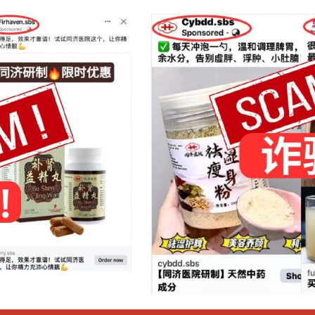
Points
9pm
Speaker
天津中医药大学 张
Language
中文
Fees
S$15
Venue
Zoom
Introduction：
常用的方
本项目主要介绍儿童抽动障碍的诊断与鉴别诊断，中医
医院马融
剂及针灸、掀针、推拿等中医外治法。同时结合临床案