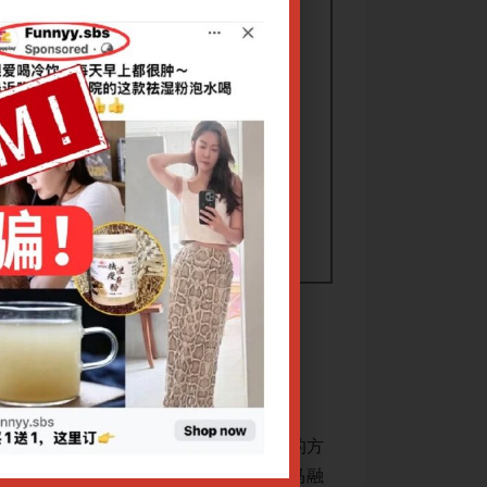
喜莲教授
病因病机，辨证思路及方法，临床常用的方
本项目主要介绍儿
例，介绍天津中医药大学第一附属医院马融
剂及针灸、掀针、