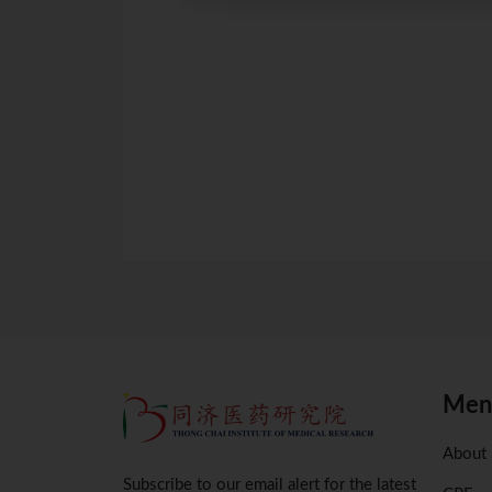
药
23 9.00am
点击
点击
Men
About
Subscribe to our email alert for the latest