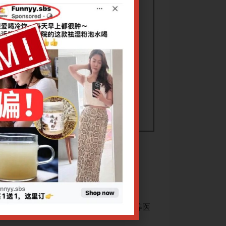
光华教授
治法理论，这些治法理论补充了伤寒学等医
温病学作为中医学
学流派的不足，对