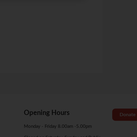
治疗手段：中药方
网上报名截止日期：19/
关于腾讯会议操作
关于Zoom会议操
Opening Hours
Donate
Monday - Friday 8.00am -5.00pm