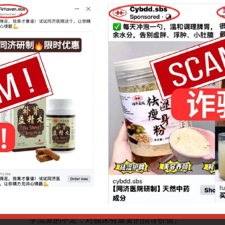
Points
9pm
Speaker
辽宁中医药大学 刘
Language
中文
Fees
$15
Venue
Zoom
Introduction：
寒学等医
温病学作为中医学的主干课程，包括非常重要的中医学
学流派的不足，对临床有重要的指导价值。