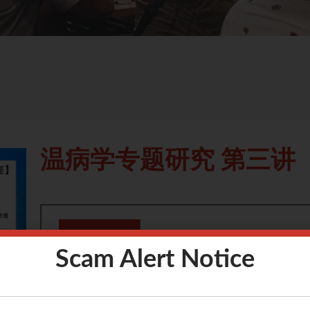
温病学专题研究 第三讲
CPE
TCM20231115-1A-
Wednesday
Scam Alert Notice
Event
20/12/2023
ID
7pm
CPE
2 point
to