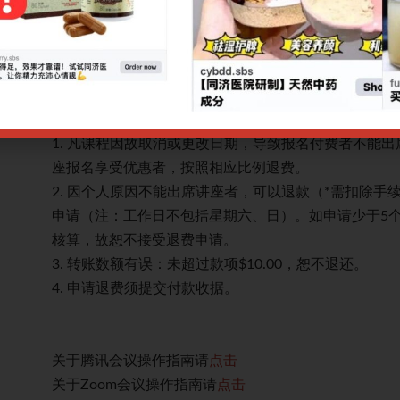
结合病理产物/经络辨证。同时讲解辨证法在带状疱疹
治疗手段：中药方、中成药
网上报名截止日期：05/08/2025 9.00am
CPE讲座退款规定：
。多个讲
1. 凡课程因故取消或更改日期，导致报名付费者不能
座报名享受优惠者，按照相应比例退费。
作日提出
2. 因个人原因不能出席讲座者，可以退款（*需扣除手
本成本
申请（注：工作日不包括星期六、日）。如申请少于5
核算，故恕不接受退费申请。
3. 转账数额有误：未超过款项$10.00，恕不退还。
4. 申请退费须提交付款收据。
关于腾讯会议操作指南请
点击
关于Zoom会议操作指南请
点击