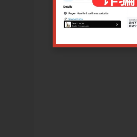
同时讲解辨证法在带状疱疹及痤疮中的临床运用。
药
25 9.00am
改日期，导致报名付费者不能出席讲座，均可退款或选择调换课程
相应比例退费。
讲座者，可以退款（*需扣除手续费），但需在讲座开始前的5个工
星期六、日）。如申请少于5个工作日，报名已计入开办讲座的保
请。
项$10.00，恕不退还。
据。
点击
点击