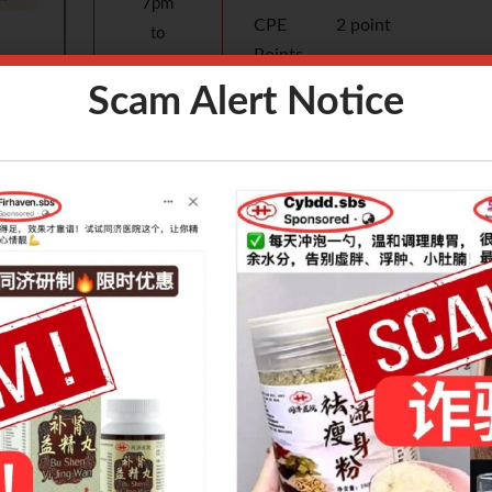
7pm
CPE
2 point
to
Points
9pm
Scam Alert Notice
Speaker
重庆市中医院 万远
Language
中文
Fees
S$30
Venue
Zoom
Introduction：
三阳），
本次讲座将简要介绍“辨体质-病理产物-经络”三维一体