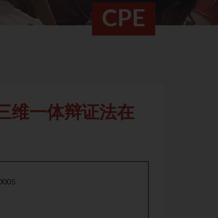
CPE
”三维一体辩证法在
0005