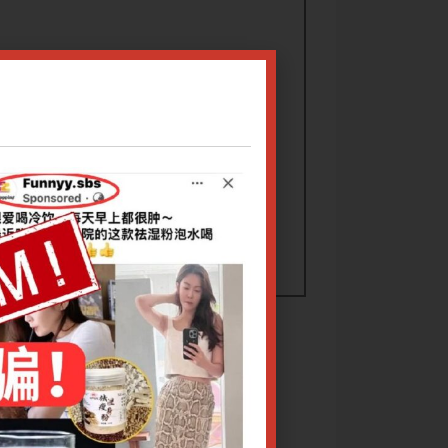
芳副主任
辩证法。重点解析体质辨证（三阴/三阳），
本次讲座将简要介绍