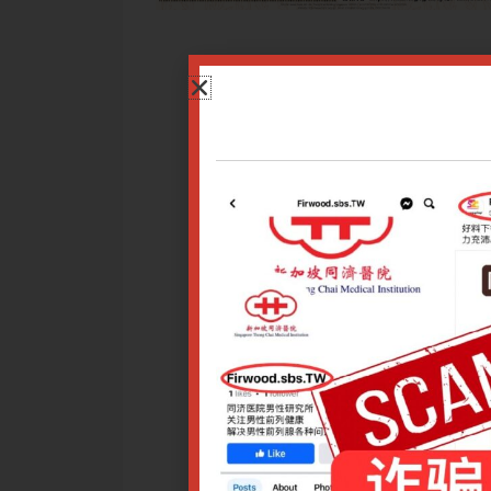
质-病理产物-经络”三维一体辩证法。重点解析体质辨证（三阴/