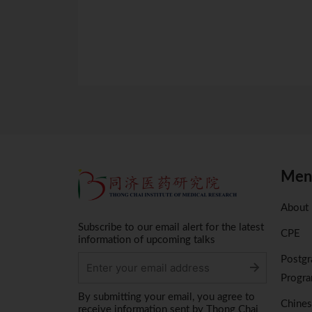
Men
About
Subscribe to our email alert for the latest
CPE
information of upcoming talks
Postgr
Progr
Alternative:
By submitting your email, you agree to
Chine
receive information sent by Thong Chai