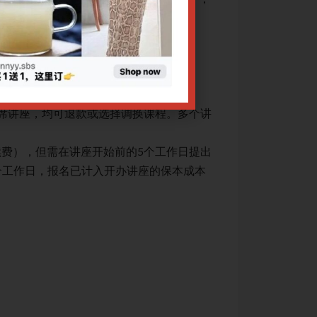
及痤疮中的临床运用。
结合病理产物/经络
治疗手段：中药方
网上报名截止日期：05/
CPE讲座退款规定：
出席讲座，均可退款或选择调换课程。多个讲
1. 凡课程因故取
座报名享受优惠者
续费），但需在讲座开始前的5个工作日提出
2. 因个人原因不
个工作日，报名已计入开办讲座的保本成本
申请（注：工作日
核算，故恕不接受
3. 转账数额有误：
4. 申请退费须提交
关于腾讯会议操作
关于Zoom会议操