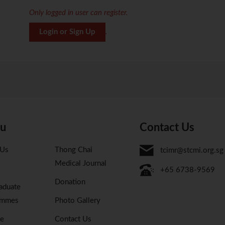
Only logged in user can register.
Login or Sign Up
.
u
Contact Us
 Us
Thong Chai
tcimr@stcmi.org.sg
Medical Journal
+65 6738-9569
Donation
aduate
ammes
Photo Gallery
se
Contact Us