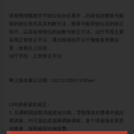
与骶
讲座围绕骶髂关节错位综合症展开，内容包括髂骨与骶
讲
矫正
骨的错位形式及其判断方法，髂骨与骶骨错位后的矫正
骨
主要
技巧，以及耻骨错位的诊断与矫正方法。治疗手段主要
技
位
采用正骨矫正手法，通过精准的手法干预恢复骨骼位
采
置，改善以上症状。
置
治疗手段：正骨矫正手法
治
网上报名截止日期：02/12/2025 9.00am
网上
CPE讲座退款规定：
CP
能出
1. 凡课程因故取消或更改日期，导致报名付费者不能出
1.
享受
席讲座，均可退款或选择调换课程。多个讲座报名享受
席
优惠者，按照相应比例退费。
优