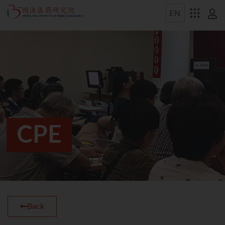
CPE
Back