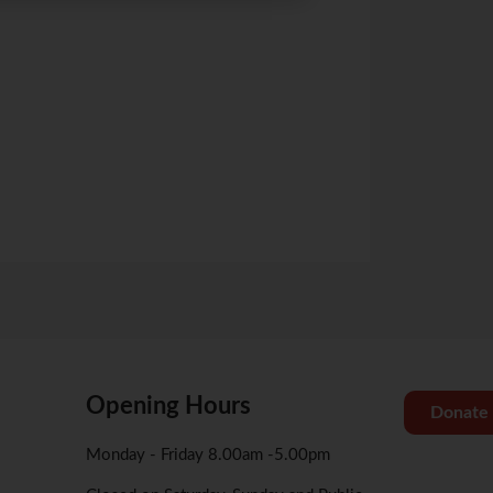
网上报名截止日期：04/
关于腾讯会议操作
关于Zoom会议操
Opening Hours
Donate
Monday - Friday 8.00am -5.00pm