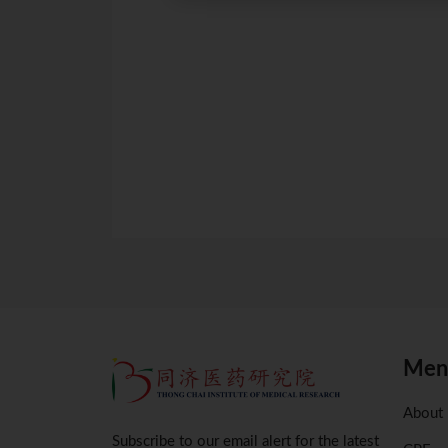
24 9.00am
点击
点击
Men
About
Subscribe to our email alert for the latest