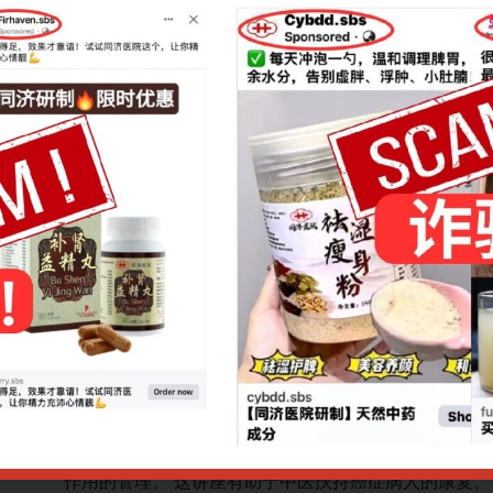
Points
8.15pm
Speaker
施慧棣医生
Language
中文
Fees
S$10
Venue
Zoom
Introduction：
作用和副
施医生将分享有关新加坡常见癌症;癌症的一般治疗，
作用的管理。 这讲座有助于中医扶持癌症病人的康复。