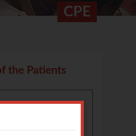
CPE
 the Patients
0009