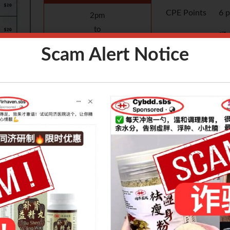
CPE Points
6 p
2pm
to
Speaker
辽
4pm
Scam Alert Notice
Language
中
Fees
S$
Venue
Zo
Introduction：
寒论》条
对宋本《伤寒论》少阳病篇的条文进行详细地解析，并