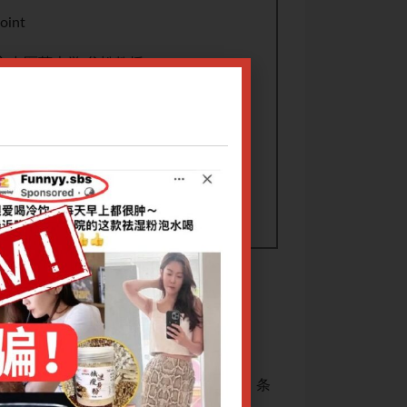
oint
宁中医药大学 谷松教授
文
60
om
结合现代临床实践，充分阐释《伤寒论》条
对宋本《伤寒论》