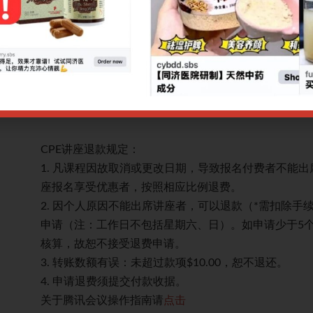
文对临床的指导意义，以及经方柴胡剂在现代临床实践
网上报名截止日期：10/04/2026 9.00am
如需报名单节讲座，请点击各讲座链接：
《伤寒论》原文解析之少阳病篇以及柴胡剂的临床应
《伤寒论》原文解析之少阳病篇以及柴胡剂的临床应
《伤寒论》原文解析之少阳病篇以及柴胡剂的临床应
CPE讲座退款规定：
。多个讲
1. 凡课程因故取消或更改日期，导致报名付费者不能
座报名享受优惠者，按照相应比例退费。
作日提出
2. 因个人原因不能出席讲座者，可以退款（*需扣除手
本成本
申请（注：工作日不包括星期六、日）。如申请少于5
核算，故恕不接受退费申请。
3. 转账数额有误：未超过款项$10.00，恕不退还。
4. 申请退费须提交付款收据。
关于腾讯会议操作指南请
点击