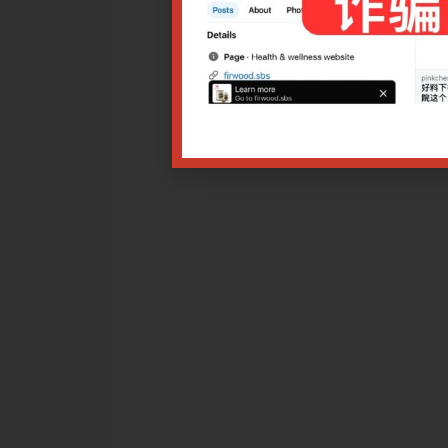
及经方柴胡剂在现代临床实践中的应用思路与方法。
26 9.00am
击各讲座链接：
之少阳病篇以及柴胡剂的临床应用第一讲
之少阳病篇以及柴胡剂的临床应用第二讲
之少阳病篇以及柴胡剂的临床应用第三讲
改日期，导致报名付费者不能出席讲座，均可退款或选择调换课程
相应比例退费。
讲座者，可以退款（*需扣除手续费），但需在讲座开始前的5个工
星期六、日）。如申请少于5个工作日，报名已计入开办讲座的保
请。
项$10.00，恕不退还。
据。
点击