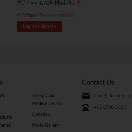
关于Zoom会议操作指南请
点击
Only logged in user can register.
Login or Sign Up
.
u
Contact Us
 Us
Thong Chai
tcimr@stcmi.org.sg
Medical Journal
+65 6738-9569
Donation
aduate
ammes
Photo Gallery