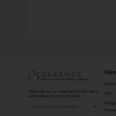
点击
Men
About
Subscribe to our email alert for the latest
CPE
information of upcoming talks
Postgr
Progr