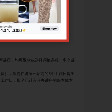
中的应用思路与方法。
文对临床的指导意
网上报名截止日期：10/
如需报名单节讲座
用第一讲
《伤寒论》原
用第二讲
《伤寒论》原
用第三讲
《伤寒论》原
CPE讲座退款规定：
出席讲座，均可退款或选择调换课程。多个讲
1. 凡课程因故取
座报名享受优惠者
续费），但需在讲座开始前的5个工作日提出
2. 因个人原因不
个工作日，报名已计入开办讲座的保本成本
申请（注：工作日
核算，故恕不接受
3. 转账数额有误：
4. 申请退费须提交
关于腾讯会议操作